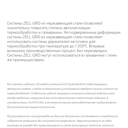
Системы ZELL GRID из нержавеющей стали позволяют
значительно повысить степень автоматизации
термообработки и гальваники. Не подверженные деформации
системы ZELL GRID из нержавеющей стали позволяют
использовать системы держателей заготовок для
термообработки при температуре до 1 200°C. Впервые
возможен производственный процесс без перезарядки.
Системы ZELL GRID могут использоваться в гальванике с теми
же преимуществами.
Все чертежи изделий и 3D-модели компании Zell Systemtechnik GmbH защищены
авторским правом, и любое их дальнейшее использование требует нашего согласия как
правообладателя. Отдельные изделия защищены немецкой полезной моделью и/или
международными, американскими и/или европейскими патентными заявками. В
соответствии с § 4 № 9 UWG, в антимонопольном законодательстве предусмотрена
дополнительная защита исполнения.
Распространение и воспроизведение данного документа, использование и передача его
содержания запрещены без специального разрешения. Нарушения влекут за собой
возмещение ущерба. Все права защищены в случае регистрации патента, полезной