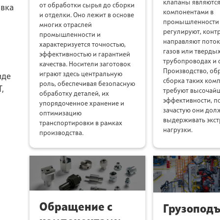
клапаны являютс
от обработки сырья до сборки
вка
компонентами в
и отделки. Оно лежит в основе
промышленности и
многих отраслей
регулируют, конт
промышленности и
направляют поток
характеризуется точностью,
газов или твердых
эффективностью и гарантией
трубопроводах и с
качества. Носители заготовок
Производство, об
играют здесь центральную
иде
сборка таких ком
роль, обеспечивая безопасную
,
требуют высочайш
обработку деталей, их
эффективности, п
упорядоченное хранение и
зачастую они до
оптимизацию
выдерживать экс
транспортировки в рамках
нагрузки.
производства.
Обращение с
Грузопод