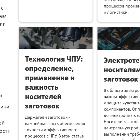
процессов произв
 с
и логистики.
ием
ля
Технология ЧПУ:
Электроте
определение,
носителя
применение и
заготовок
важность
В области электр
и
носителей
важны эффективно
и защита чувстви
заготовок
ники
компонентов. От 
до электронных м
Держатели заготовок -
Носители заготов
ой
важнейшая часть обеспечения
центральную роль
точности и эффективности
ости
выполнении треб
процессов с ЧПУ. В этой статье