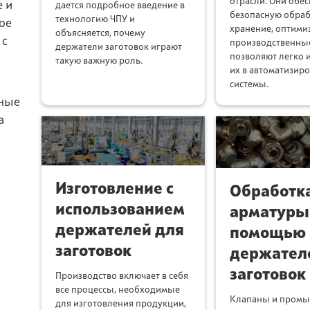
отрасли. Они обе
 и
дается подробное введение в
безопасную обраб
технологию ЧПУ и
ое
хранение, оптими
объясняется, почему
 с
производственны
держатели заготовок играют
позволяют легко 
такую важную роль.‍
их в автоматизир
системы.
ные
а
Изготовление с
Обработк
использованием
арматуры
держателей для
помощью
заготовок
держател
заготовок
Производство включает в себя
все процессы, необходимые
Клапаны и пром
для изготовления продукции,