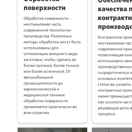
Обеспече
поверхности
качества 
контракт
Обработка поверхности -
неотъемлемая часть
производс
современной технологии
производства. Различные
Контрактное прои
методы обработки могут быть
неотъемлемая час
использованы для
современной про
оптимизации внешнего вида
позволяющая ком
заготовки, чтобы сделать ее
использовать сво
более прочной, более точной
производственны
или более эстетичной. От
сосредоточиться н
автомобильной
основных компете
промышленности до
статье вы узнаете,
аэрокосмической и
контрактное прои
медицинской техники:
какие преимущест
обработка поверхности
как носители заго
применяется практически во
решающую роль в
всех отраслях.
процессе.