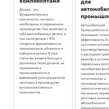
компонентами
для
автомоби
Детали - это
фундаментальные
промышле
компоненты, которые
необходимы в современном
Автомобильная
производстве. Они включают в
промышленность -
себя разнообразные детали, в
инновации, точнос
том числе детали с ЧПУ,
эффективность. В 
токарные, фрезерованные,
постоянно услож
прецизионные, объемные и
производственны
наборные детали. В этой
и растущими треб
статье вы узнаете больше о
качеству и устойч
различных типах деталей, их
перевозчики заго
применении в
приобретают все 
промышленности и
значение в качест
важнейшей роли держателей
логистических и
заготовок в производстве
производственны
высококачественных
технологических 
компонентов.
как именно перев
заготовок помога
автомобильной
промышленности 