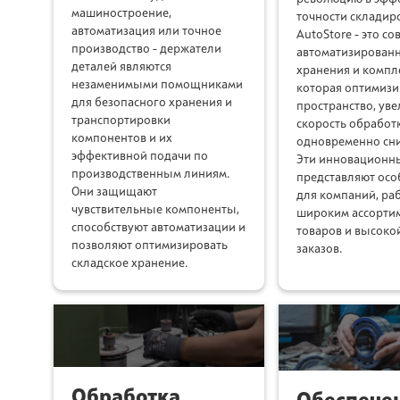
машиностроение,
точности складир
автоматизация или точное
AutoStore - это с
производство - держатели
автоматизированн
деталей являются
хранения и компл
незаменимыми помощниками
которая оптимизи
для безопасного хранения и
пространство, уве
транспортировки
скорость обработ
компонентов и их
одновременно сни
эффективной подачи по
Эти инновационн
производственным линиям.
представляют осо
Они защищают
для компаний, ра
чувствительные компоненты,
широким ассорти
способствуют автоматизации и
товаров и высоко
позволяют оптимизировать
заказов.
складское хранение.
Обработка