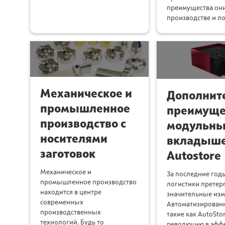
преимущества они
производстве и ло
Механическое и
Дополнит
промышленное
преимуще
производство с
модульны
носителями
вкладыше
заготовок
Autostore
Механическое и
За последние год
промышленное производство
логистики претер
находится в центре
значительные изм
современных
Автоматизирован
производственных
такие как AutoSto
технологий. Будь то
революцию в эффе