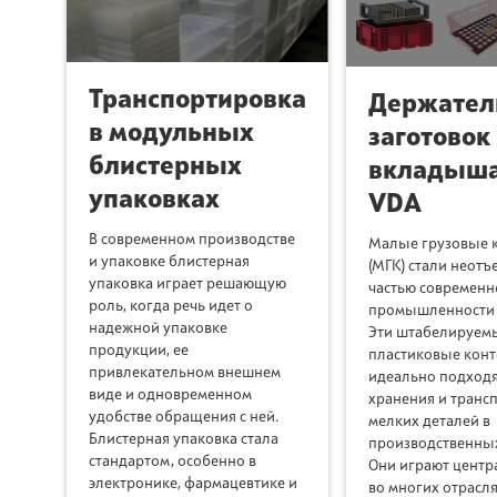
Транспортировка
Держател
в модульных
заготовок
блистерных
вкладыша
упаковках
VDA
В современном производстве
Малые грузовые 
и упаковке блистерная
(МГК) стали неот
упаковка играет решающую
частью современн
роль, когда речь идет о
промышленности и
надежной упаковке
Эти штабелируем
продукции, ее
пластиковые кон
привлекательном внешнем
идеально подходя
виде и одновременном
хранения и транс
удобстве обращения с ней.
мелких деталей в
Блистерная упаковка стала
производственных
стандартом, особенно в
Они играют центр
электронике, фармацевтике и
во многих отрасля