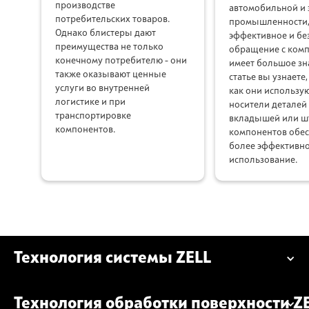
производстве
автомобильной и 
потребительских товаров.
промышленности,
Однако блистеры дают
эффективное и бе
преимущества не только
обращение с ком
конечному потребителю - они
имеет большое зна
также оказывают ценные
статье вы узнаете,
услуги во внутренней
как они использую
логистике и при
носители деталей 
транспортировке
вкладышей или ш
компонентов.
компонентов обе
более эффективн
использование.
Технология системы ZELL
Технология обработки поверхности Z