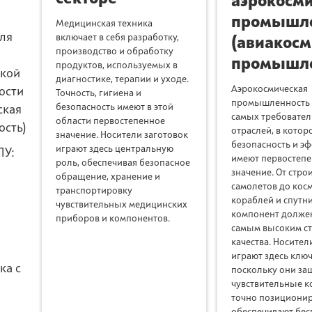
аэрокосм
промышле
Медицинская техника
ля
включает в себя разработку,
(авиакосм
производство и обработку
промышле
продуктов, используемых в
ской
диагностике, терапии и уходе.
Аэрокосмическая
ости
Точность, гигиена и
промышленность -
безопасность имеют в этой
ская
самых требовате
области первостепенное
сть)
отраслей, в котор
значение. Носители заготовок
безопасность и э
играют здесь центральную
ПУ:
имеют первостеп
роль, обеспечивая безопасное
значение. От стро
обращение, хранение и
самолетов до кос
и
транспортировку
кораблей и спутн
чувствительных медицинских
компонент должен
приборов и компонентов.
самым высоким с
качества. Носител
играют здесь ключ
ка с
поскольку они з
чувствительные к
точно позиционир
обеспечивают бес